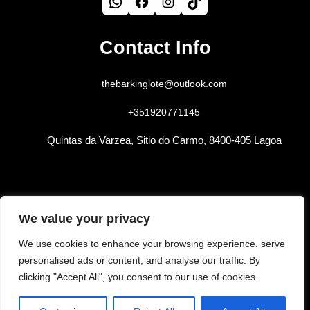
WhatsApp
Facebook
Instagram
TikTok
Contact Info
thebarkinglote@outlook.com
+351920771145
Quintas da Varzea, Sitio do Carmo, 8400-405 Lagoa
We value your privacy
Copyright @ 2026
The Barking
We use cookies to enhance your browsing experience, serve
Lote
All Rights Reserved.
Website
personalised ads or content, and analyse our traffic. By
clicking "Accept All", you consent to our use of cookies.
by Algarvornia